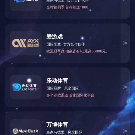
查看详情
注意！新型“疫情排查”骗局曝光
2022-06-06
查看详情
高考临近，警惕以“托关系”“有门路”为由的诈骗
2022-06-06
查看详情
疫情防控，实华在行动！
2022-04-28
查看详情
喜报|我司入选2022年度安徽省专精特新冠军企业
2022-03-23
查看详情
<
1
2
3
4
...
9
>
关于实华
|
集合管
|
高压管件
|
新利官方（中国）总部
|
实华管件直
通车
|
合作客户
|
诚聘英才
|
网站地图
|
新利官方（中国）总部
© 2023 新利官方（中国）总部
网站建设：中企动力
合肥
公司地址：安徽合肥经济技术开发区玉屏路219号