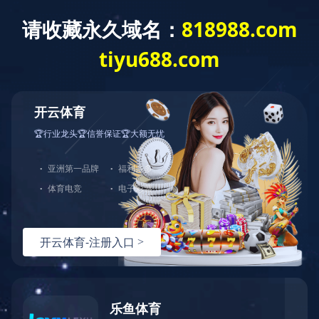
欢迎来到新利官方（中国）总部官方网站！
在线留言
网站地图
关于实华
诚聘英才
专注金属对焊管件22年
中石化、中石油、中海油管件定点生产企业
实华首页
集合管
高压管件
新利官方（中国）总部
实华管件直通车
全国服务热线
集合管
0551-63617088
高压管件
新利官方（中国）总部
首页
上升下降管
实华动态
弯头
异径管
实华动态
弯管
实华动态
异径管
行业资讯
弯管
新利官方（中国）总部管件
三通、四通
封头、管帽
法兰
全国咨询热线:
锻制管件
0551-63617088
翻边
传真：
0551-63617078
十通
转油线
邮箱：
jwm@hf-shihua.com
应用案例
邮箱：
liu@hf-shihua.com
应用案例
实华业绩
邮编：230601
实华动态